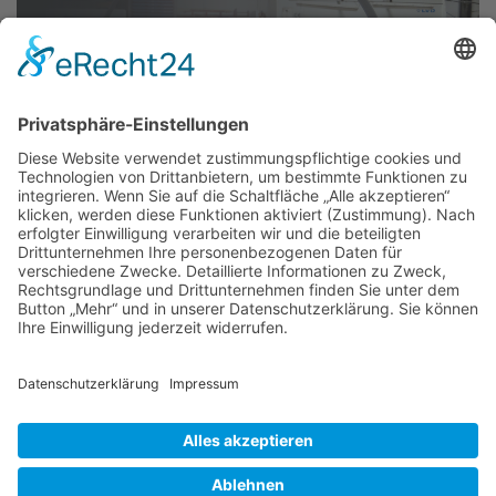
RUNDBIEGEN
Sanftes, materialschonendes
Verformen von Werkteilen für
zylindrisch oder konisch
umzuformende Blechteile