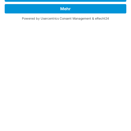
SCHWEISSEN
Fertigung von
Schweißbaugruppen und
Komponenten aus Stahl,
Edelstahl und Aluminium
IHRE VORTEILE
MIT UNS ALS
AUFTRAGSPARTNER