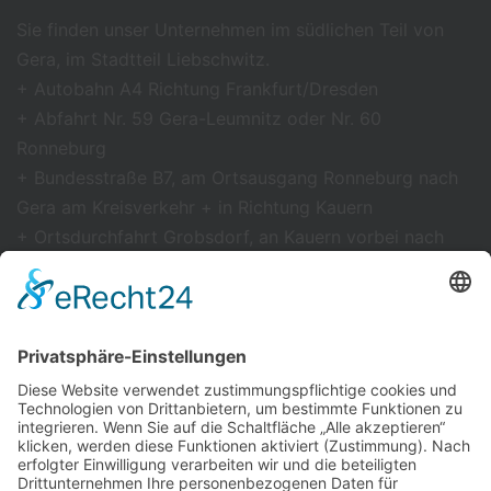
powered by
Usercentrics
Sie finden unser Unternehmen im südlichen Teil von
Consent Management
Gera, im Stadtteil Liebschwitz.
Platform
&
eRecht24
+ Autobahn A4 Richtung Frankfurt/Dresden
+ Abfahrt Nr. 59 Gera-Leumnitz oder Nr. 60
Ronneburg
+ Bundesstraße B7, am Ortsausgang Ronneburg nach
Gera am Kreisverkehr + in Richtung Kauern
+ Ortsdurchfahrt Grobsdorf, an Kauern vorbei nach
Gera
+ Einfahrt nach Gera über Kaimberger Straße
+ an der Kreuzung Straße der
Völkerfreundschaft/Kaimberger
Straße nach links in Richtung Liebschwitzer Straße
zum Firmengelände