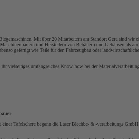
egemaschinen. Mit über 20 Mitarbeitern am Standort Gera sind wir ein 
n Maschinenbauern und Herstellern von Behältern und Gehäusen als au
n ebenso gefertigt wie Teile für den Fahrzeugbau oder landwirtschaftlic
 ihr vielseitiges umfangreiches Know-how bei der Materialverarbeitung 
nbauer
ie einer Tafelschere begann die Laser Blechbe- & -verarbeitungs GmbH 1