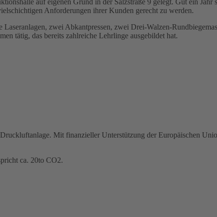
uktionshalle auf eigenen Grund in der Salzstraße 9 gelegt. Gut ein Jah
vielschichtigen Anforderungen ihrer Kunden gerecht zu werden.
re Laseranlagen, zwei Abkantpressen, zwei Drei-Walzen-Rundbiegemas
en tätig, das bereits zahlreiche Lehrlinge ausgebildet hat.
Druckluftanlage. Mit finanzieller Unterstützung der Europäischen U
pricht ca. 20to CO2.