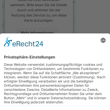
sammeln. Bitte lesen Sie die Details
durch und stimmen Sie der
Nutzung des Service zu, um diese
Karte anzuzeigen.
Mehr Informationen
Akzeptieren
powered by
Usercentrics Consent
Management Platform
&
eRecht24
Anfahrt
Sie finden unser Unternehmen im südlichen Teil von Gera, im
Stadtteil Liebschwitz.
+ Autobahn A4 Richtung Frankfurt/Dresden
+ Abfahrt Nr. 59 Gera-Leumnitz oder Nr. 60 Ronneburg
+ Bundesstraße B7, am Ortsausgang Ronneburg nach Gera
am Kreisverkehr + in Richtung Kauern
+ Ortsdurchfahrt Grobsdorf, an Kauern vorbei nach Gera